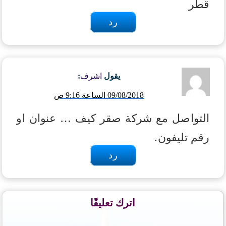
قطر
رد
يقول
اشرف
:
09/08/2018 الساعة 9:16 ص
التواصل مع شركة صقر كيف … عنوان او
رقم تليفون.
رد
اترك تعليقًا