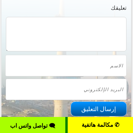
تعليقك
✆ مكالمة هاتفية
🗨 تواصل واتس اب
مواضيع ذات صلة: