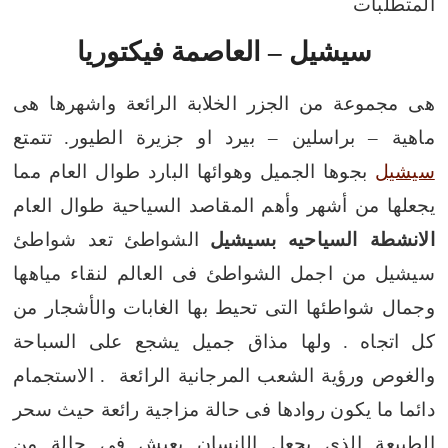
المتطلبات
سيشيل – العاصمة فيكتوريا
هى مجموعة من الجزر الخلابة الرائعة واشهرها هى
ماهية – براسلين – بيرد او جزيرة الطيور.
تتمتع
سيشيل
بجوها الجميل وهوائها البارد طوال العام مما
يجعلها من أشهر وأهم المقاصد السياحية طوال العام
الانشطة السياحيه بسيشيل
الشواطئ
تعد شواطئ
سيشيل من اجمل الشواطئ فى العالم لنقاء مياهها
وجمال شواطئها التى تحيط بها الغابات والأشجار من
كل اتجاه .
ولها مذاق جميل يشجع على السباحة
والغوص ورؤية الشعب المرجانية الرائعة .
الاستجمام
دائما ما يكون روادها فى حالة مزاجية رائعة حيث سحر
الطبيعة الذي يجعل الإنسان يعيش فى حالة من