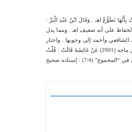
َنَّهَا تَطَوُّعٌ اهـ .
وَقَالَ ابْنُ عَبْدِ الْبَرِّ :
ومما يدل
الشافعي وأحمد إلى وجوبها . واختار
1- ما رواه ابن ماجه (2901) عَنْ عَائِشَةَ قَالَتْ : قُلْتُ
يَا رَسُولَ اللَّهِ عَلَى النِّسَاءِ جِهَادٌ ؟ قَالَ: نَعَمْ ، عَلَيْهِنَّ جِهَادٌ لا قِتَالَ فِيهِ الْحَجُّ وَالْعُمْرَةُ . قال النووي في “المجموع” (7/4) : إسناده صحيح