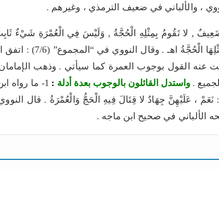
ووي ، والألباني في ضعيف الترمذي ، وغيرهم .
تَقُومُ بِمِثْلِهِ الْحُجَّةُ , وَلَيْسَ فِي الْعُمْرَةِ شَيْءٌ ثَابِتٌ بِأ
ْلِهَا الْحُجَّةُ اهـ .
وقال النووي في “المجموع” (7/6) : اتفق الحفاظ على أنه ضعيف اهـ .
ت عنه القول بوجوب العمرة كما سيأتي .
وذهب الإمامان 
جميع .
واستدل القائلون بالوجوب بعدة أدلة
:
 الألباني في صحيح ابن ماجه .