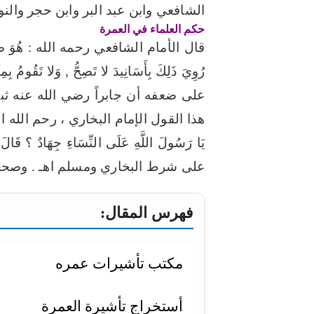
الشافعي وابن عبد البر وابن حجر والن
حكم العلماء في العمرة
قال الأمام الشافعي رحمه الله : هُوَ ضَعِيفٌ , لا 
رُوِيَ ذَلِكَ بِأَسَانِيدَ لا تَصِحُّ , وَلا تَقُومُ بِمِث
على ضعفه أن جابراً رضي الله عنه ثب
هذا القول الإمام البخاري ، رحم الله ال
على شرط البخاري ومسلم اهـ . وصححه
فهرس المقال:
مكتب تأشيرات عمره
أستخراج تأشيرة العمرة