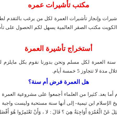
مكتب تأشيرات عمره
أشيرات وإنجاز تأشيرات العمرة لكل من يرغب بالتقدم لط
لكويت مكتب الصقر العالمية يسهل لكم الحصول على تأشير
أستخراج تأشيرة العمرة
ء سنة العمرة لكل مسلم ونحن بدورنا نقوم بكل مايلزم 
 لا تتجاوز 5 خمسة أيام.
هل العمرة فرض أم سنة؟
أما بعد.
كثيرا من العلماء أجمعوا على مشروعية العمرة و
خ الإسلام ابن تيمية- إلى أنها سنة مستحبة وليست واجبة .
 سُئِلَ عَنْ الْعُمْرَةِ أَوَاجِبَةٌ هِيَ ؟ قَالَ : لا ، وَأَنْ تَعْتَمِرُوا هُوَ أَفْضَ