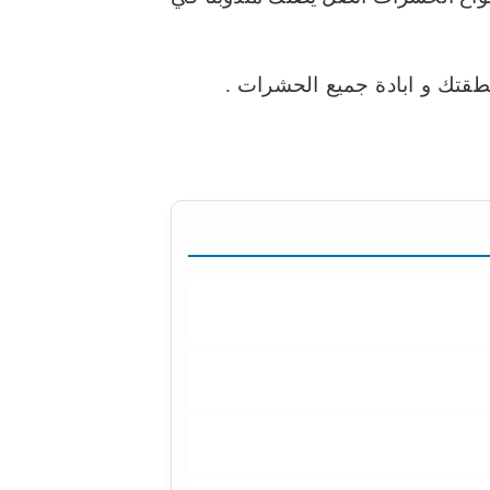
افضل
افحة حشرات
رش حشرات
مكافحة
افحة القوارض الكويت