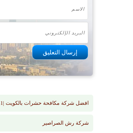
افضل شركة مكافحة حشرات بالكويت |66565881 | رش حشرات بالكويت
شركة رش الصراصير