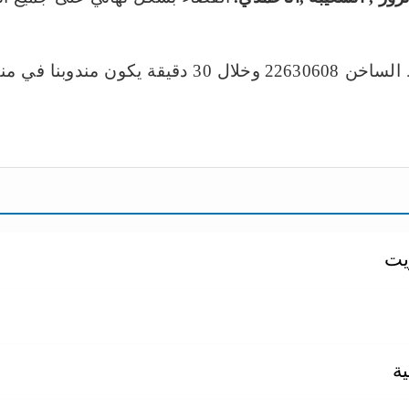
ن 22630608
وخلال 30 دقيقة يكون مندوبنا في منطقتك و ابادة جميع الحشرات .
شركة حشرات
شركة حشرات بالكويت
افضل شركة مك
لكويت
مكافحة القوارض
مكافحة القوارض الكويت
رقم مك
يت
ية