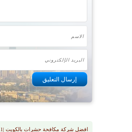
افضل شركة مكافحة حشرات بالكويت |66565881 | رش حشرات بالكويت