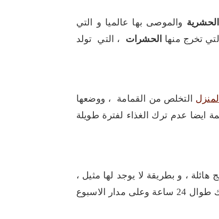
الحشرية
والموصى بها عالميا و التي
لتي تخرج منها
الحشرات
، التي تولد
لمنزل
التخلص من القمامة ، ووضعها
ة ايضا عدم ترك الغذاء لفترة طويلة
ج هائلة ، و بطريقة لا يوجد لها مثيل ،
نحن توفر لك فريق عمل متميز ، بادر بالاتصال بنا وحجز مكانك ، فنحن دائما في انتظار خدمتك طوال 24 ساعة وعلى مدار الاسبوع