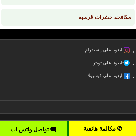
مكافحة حشرات قرطبة
تابعونا على إنستقرام
تابعونا على تويتر
تابعونا على فيسبوك
✆ مكالمة هاتفية
2008-2026 kuwaitservices – موقع خدمات الكويت All rights reserved ©
🗨 تواصل واتس اب