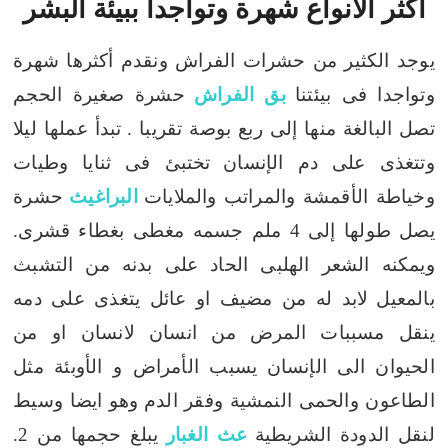
اكثر الانواع شهرة وتواجدا ببيئة البشر
يوجد الكثير من حشرات الفراش ونقدم أكثرها شهرة
وتواجدا فى بيئتنا
بق الفراش
حشرة صغيرة الحجم
تصل البالغة منها إلى ربع بوصة تقريبا .
تبدأ عملها ليلا
وتتغذى على دم الإنسان
تختبئ فى ثنايا وطيات
وخياطة الأقمشة والمراتب والملايات
البراغيث
حشرة
يصل طولها إلى 4 ملم جسمه مغطى بغطاء قشرى.
ويمكنه الشعر الهلبى الحاد على بدنه من التشبث
بالمعيل
لابد له من مضيف او عائل يتغذى على دمه
ينقل مسببات المرض من انسان لانسان او من
الحيوان الى الإنسان
يسبب الأمراض و الأوبئة مثل
الطاعون والحمى النمشية وفقر الدم
وهو ايضا وسيط
لنقل الدودة الشريطية
عث الغبار
يبلغ حجمها من 2.