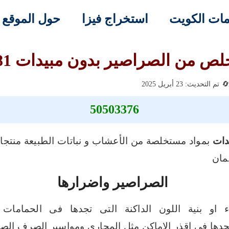
ات الكويت
استخراج فيزا
حول الموقع
لص من الصراصير بدون مبيدات 66565881
تم التحديث: 23 أبريل 2025
50503376
دات
بمواد مستخلصة من الأعشاب و نباتات الطبيعة منتج
مان
الصراصير واضرارها
او بنية اللون الداكنة التى تجدها فى الحمامات ب
جدها فى اقذر الاماكن مثل المجارى ومواسير الصرف الصح