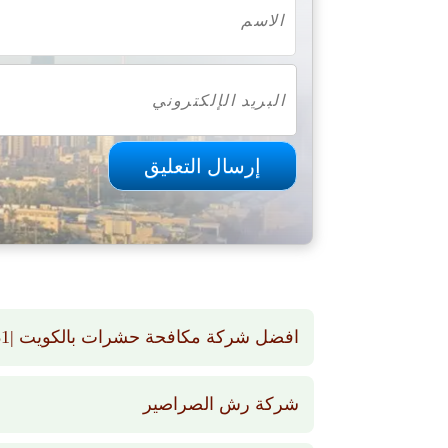
افضل شركة مكافحة حشرات بالكويت |66565881 | رش حشرات بالكويت
شركة رش الصراصير