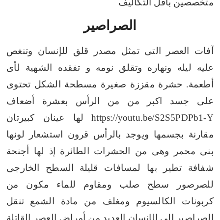
متخصصين باقل التكاليف
الصراصير
آفات العصر التى تمثل مصدر قلق للإنسان وتنغص
عليه ليله ونهاره وتقلق نومه و تفقده الشهية لأى
أطعمة.
حشرة مقززة صغيرة مسطحة الشكل تحتوى
على جسد اكبر من من الرأس بعشرة أضعاف
https://youtu.be/S2S5PDPb1-Y
لها عينان كبيرتان
مقارنة بجسمها ويوجد بالرأس قرون استشعار
لونها
بنى محمر وهى من الحشرات الطائرة إذ لها أجنحة
شفافة تطير بها لمسافات قليلة
السطح الخارجى
للصرصور سطح صلب ومقاوم للماء مكون من
كربونات الكالسيوم ومغلف من مادة الشمع
تنقل
الصراصير إلى الإنسان العديد من أمراض العصر القاتلة