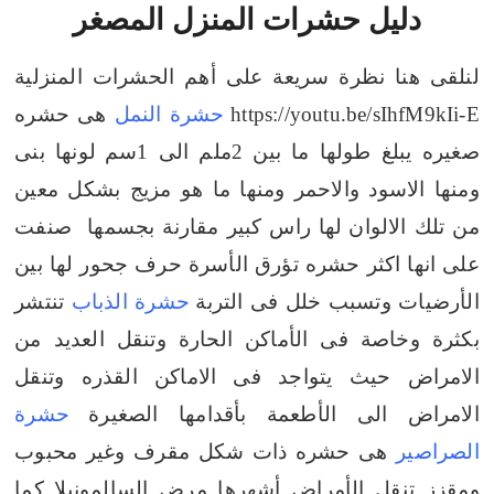
دليل حشرات المنزل المصغر
لنلقى هنا نظرة سريعة على أهم الحشرات المنزلية
https://youtu.be/sIhfM9kIi-E
حشرة النمل
هى حشره
صغيره يبلغ طولها ما بين 2ملم الى 1سم
لونها بنى
ومنها الاسود والاحمر ومنها ما هو مزيج بشكل معين
من تلك الالوان
لها راس كبير مقارنة بجسمها صنفت
على انها اكثر حشره تؤرق الأسرة حرف جحور لها بين
الأرضيات وتسبب خلل فى التربة
حشرة الذباب
تنتشر
بكثرة وخاصة فى الأماكن الحارة وتنقل العديد من
الامراض حيث يتواجد فى الاماكن القذره وتنقل
الامراض الى الأطعمة بأقدامها الصغيرة
حشرة
الصراصير
هى حشره ذات شكل مقرف وغير محبوب
ومقزز تنقل الأمراض أشهرها مرض السالمونيلا كما