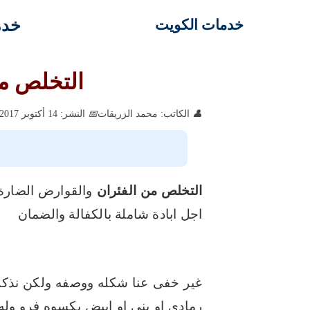
خدم
خدمات الكويت
التخلص من
الكاتب: محمد الزريقات
النشر: 14 أكتوبر 2017
التخلص من الفئران
والقوارض الضارة 
اجل ابادة شاملة بالكفالة والضمان
غير خفى عنا شكله ووصفه ولكن نذكر
رمادي او بنى او ابيض يكسوه فرو وله