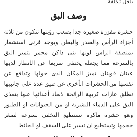
بأقل تكلفة
وصف البق
حشرة مقززة صغيرة جدا يصعب رؤيتها تتكون من ثلاثة
أجزاء الرأس والصدر
والبطن ويوجد قرنى استشعار
بمنطقة الراس
لونها بنى داكن محمر
يتميز البق
بالسرعة مما يجعله يختفي سريعا عن الأنظار
لديها
عينان قويتان تميز المكان الذى حولها وتدافع عن
نفسها من
الحشرات الأخرى عن طيق غدة على جانبيها
تطلق غازات كريهة الرائحة
لابعاد أعدائها عنها
يتغذى
البق على الدماء البشرية او من الحيوانات او الطيور
وهو حشرة
ماكره تستطيع التخفي بسرعه لصغر
حجمها وتستطيع ان تسير على
السقف او الحائط