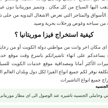
يذهب اليها السياح من كل مكان .
وتتميز موريتانيا دون غ
 الأسواق والمتاجر التي تعرض الاشغال اليدويه من حلى
ية من سباحه وغوص ورحلات بحرية وصيد
كيفية استخراج فيزا موريتانيا ؟
لى اى مكان اخر وانت من مواطني دولة الكويت أو من رعاي
يساعدكم على انهاء تاشيراتكم باسرع وقت
موقع خدما
يرات
الأكثر أمانا ومصداقية موقع خدمات الكويت للسي
كلفة
نوفر لكم جميع انواع الفيزا لكل دول وبلدان العالم
ال
 جميع انواع التاشيرات
الجنسيه
يتي وحاملى الجنسيه تاشيره عند الوصول الى اى مطار موريتانى