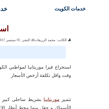
خدم
خدمات الكويت
است
الكاتب: محمد الزريقات
النشر: 05 سبتمبر 2017
استخراج فيزا موريتانيا لمواطني الكوي
وقت واقل تكلفة أرخص الأسعار
تتميز
موريتانيا
بشريط ساحلى كبير يط
الأسماك و جعل منها محط أنظار الا