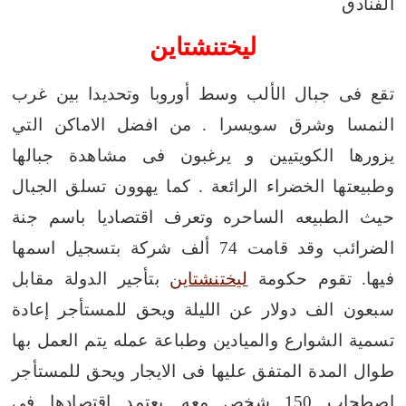
الفنادق
ليختنشتاين
تقع فى جبال الألب وسط أوروبا وتحديدا بين غرب
النمسا وشرق سويسرا .
من افضل الاماكن التي
يزورها الكويتيين و يرغبون فى مشاهدة جبالها
وطبيعتها الخضراء الرائعة . كما يهوون تسلق الجبال
حيث الطبيعه الساحره
وتعرف اقتصاديا باسم جنة
الضرائب وقد قامت 74 ألف شركة بتسجيل اسمها
فيها.
تقوم حكومة
ليختنشتاين
بتأجير الدولة مقابل
سبعون الف دولار عن الليلة ويحق للمستأجر إعادة
تسمية الشوارع والميادين وطباعة عمله يتم العمل بها
طوال المدة المتفق عليها فى الايجار ويحق للمستأجر
اصطحاب 150 شخص معه.
يعتمد اقتصادها فى