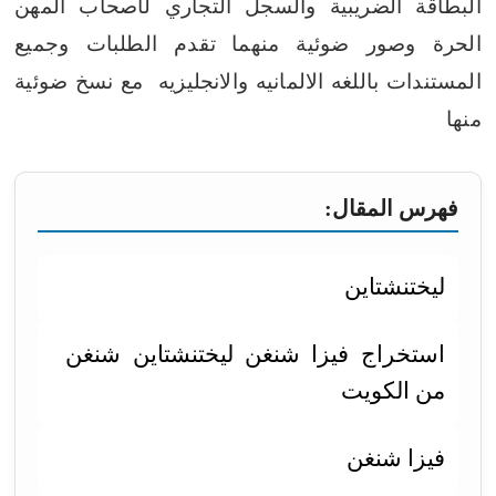
البطاقة الضريبية والسجل التجاري لأصحاب المهن
الحرة وصور ضوئية منهما
تقدم الطلبات وجميع
المستندات باللغه الالمانيه والانجليزيه مع نسخ ضوئية
منها
فهرس المقال:
ليختنشتاين
استخراج فيزا شنغن ليختنشتاين شنغن
من الكويت
فيزا شنغن