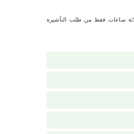
 تأشيرة فيزا أذربيجان للخدم من الجنسية الهندية والجنسية السيلانية خلال 3 ثلاثة ساعات فقط من طلب التأشيرة