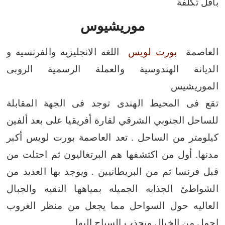
بأقل تكلفة
موريشيوس
العاصمة
بورت لويس
اللغه الانجليزيه والفرنسيه و
الديانة الهندوسية والعملة الرسمية الروبى
الموريشيس
تقع فى المحيط الهندى توجد فى الجهة المقابلة
للساحل الجنوبي الشرقي لقارة أفريقيا على بعد ألفين
كيلومتر من الساحل .
تعد العاصمة بورت لويس أكبر
مدنها.
أول من اكتشفها هم البرتغاليون ثم احتلت من
قبل فرنسا ثم من البريطانيين .
ويوجد بها العديد من
الشواطئ الجذابه الجميله بمياهها النقيه والجبال
العاليه حول السواحل مما يجعل من منظر الغروب
اجمل من الخيال ويجذب السياح اليها