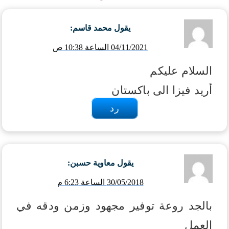
يقول
محمد قاسم
:
04/11/2021 الساعة 10:38 ص
السلام عليكم
أريد فيزا الى باكستان
رد
يقول
معاوية حسبن
:
30/05/2018 الساعة 6:23 م
بالجد روعة توفير مجهود وزمن ودقه في
العمل